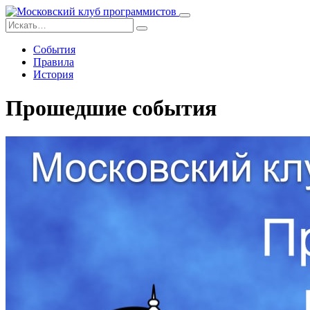
События
Правила
История
Прошедшие события